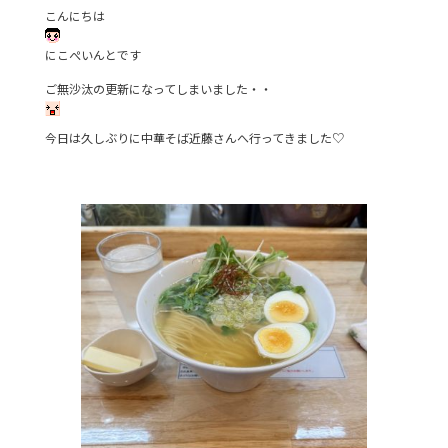
こんにちは
b
o
にこぺいんとです
o
ご無沙汰の更新になってしまいました・・
k
今日は久しぶりに中華そば近藤さんへ行ってきました♡