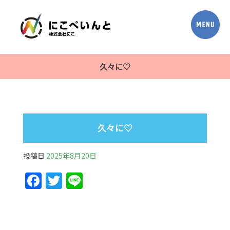
久々に♡
久々に♡
投稿日
2025年8月20日
F
T
Li
a
w
n
c
itt
e
e
er