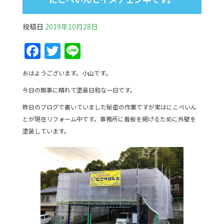
投稿日
2019年10月28日
F
T
Li
a
w
n
おはようございます。小山です。
c
itt
e
今日の無事に晴れて塗装日和な一日です。
e
er
昨日のブログで書いていました秘密の作業ですが実はにこぺいん
b
とが現在リフォーム中です。事務所に看板を掲げるために外壁を
o
塗装しています。
o
k