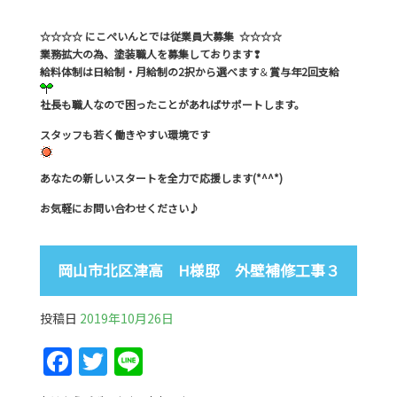
☆☆☆☆ にこぺいんとでは従業員大募集 ☆☆☆☆
業務拡大の為、塗装職人を募集しております❢
給料体制は日給制・月給制の2択から選べます
＆
賞与年2回支給
社長も職人なので困ったことがあればサポートします。
スタッフも若く働きやすい環境です
あなたの新しいスタートを全力で応援します(*^^*)
お気軽にお問い合わせください♪
岡山市北区津高 H様邸 外壁補修工事３
投稿日
2019年10月26日
F
T
Li
a
w
n