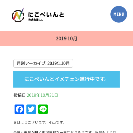
2019 10月
月別アーカイブ:
2019年10月
にこぺいんとイメチェン進行中です。
投稿日
2019年10月31日
F
T
Li
a
w
n
おはようございます。小山です。
c
itt
e
今日も天気が良く現場日和な一日になりそうです。風邪もようや