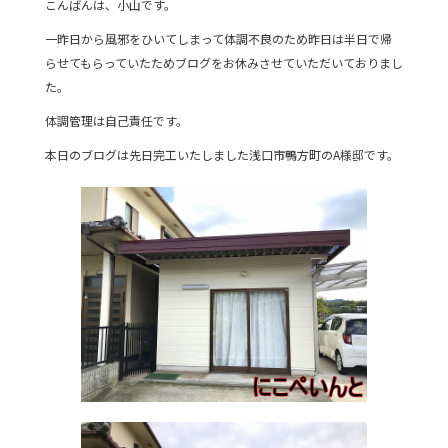
こんばんは、小山です。
c
itt
e
一昨日から風邪をひいてしまって体調不良のため昨日は半日で帰
e
er
らせてもらっていたためブログをお休みさせていただいておりまし
b
た。
o
体調管理は自己責任です。
o
本日のブログは先日完工いたしました浅口市鴨方町のA様邸です。
k