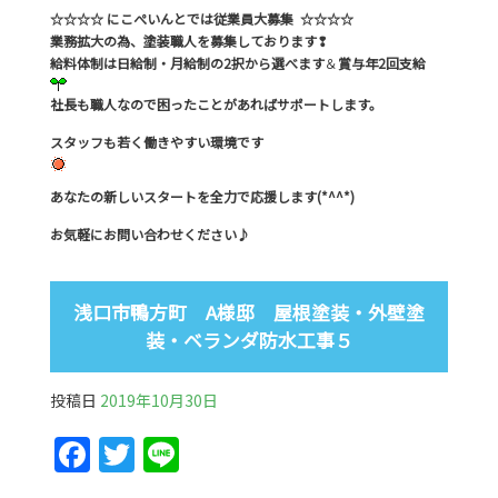
☆☆☆☆ にこぺいんとでは従業員大募集 ☆☆☆☆
業務拡大の為、塗装職人を募集しております❢
給料体制は日給制・月給制の2択から選べます
＆
賞与年2回支給
社長も職人なので困ったことがあればサポートします。
スタッフも若く働きやすい環境です
あなたの新しいスタートを全力で応援します(*^^*)
お気軽にお問い合わせください♪
浅口市鴨方町 A様邸 屋根塗装・外壁塗
装・ベランダ防水工事５
投稿日
2019年10月30日
F
T
Li
a
w
n