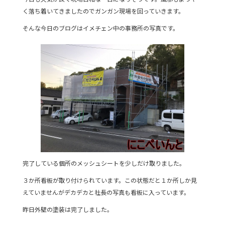
e
er
く落ち着いてきましたのでガンガン現場を回っていきます。
b
そんな今日のブログはイメチェン中の事務所の写真です。
o
o
k
完了している個所のメッシュシートを少しだけ取りました。
３か所看板が取り付けられています。この状態だと１か所しか見
えていませんがデカデカと社長の写真も看板に入っています。
昨日外壁の塗装は完了しました。