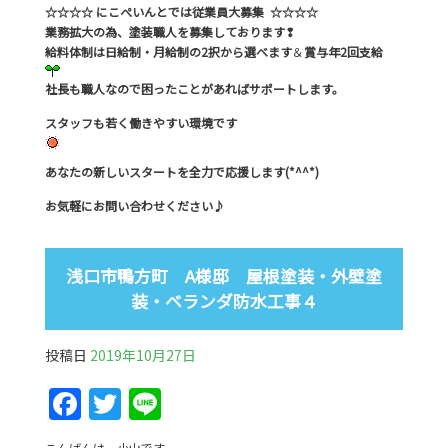
☆☆☆☆ にこぺいんとでは従業員大募集 ☆☆☆☆
業務拡大の為、塗装職人を募集しております❢
給料体制は日給制・月給制の2択から選べます
＆
賞与年2回支給
社長も職人なので困ったことがあればサポートします。
スタッフも若く働きやすい環境です
あなたの新しいスタートを全力で応援します(*^^*)
お気軽にお問い合わせください♪
浅口市鴨方町 A様邸 屋根塗装・外壁塗
装・ベランダ防水工事４
投稿日
2019年10月27日
F
T
Li
a
w
n
こんばんは、小山です。