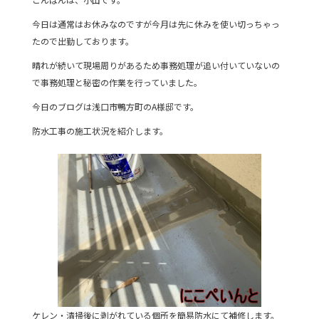
c
itt
e
今日は通常はお休みなのですが今月は先に休みを使い切っちゃっ
e
er
たので出勤しております。
b
晴れが続いて現場周りがあるため事務処理が追い付いていないの
o
で事務処理と秘密の作業を行っていました。
o
今日のブログは浅口市鴨方町のA様邸です。
k
防水工事の施工状況を紹介します。
ケレン・清掃後に剥がれている個所を簡易防水にて補修します。