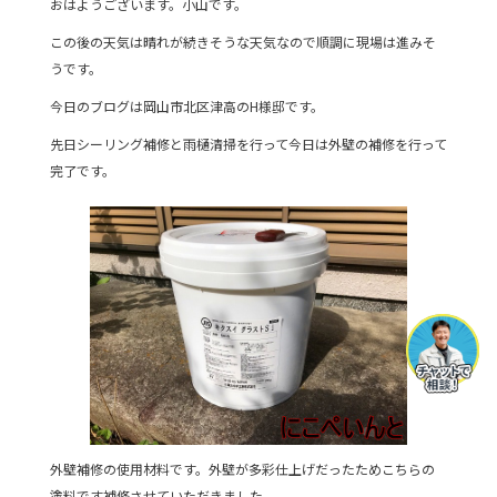
おはようございます。小山です。
c
itt
e
この後の天気は晴れが続きそうな天気なので順調に現場は進みそ
e
er
うです。
b
今日のブログは岡山市北区津高のH様邸です。
o
先日シーリング補修と雨樋清掃を行って今日は外壁の補修を行って
o
完了です。
k
外壁補修の使用材料です。外壁が多彩仕上げだったためこちらの
塗料です補修させていただきました。