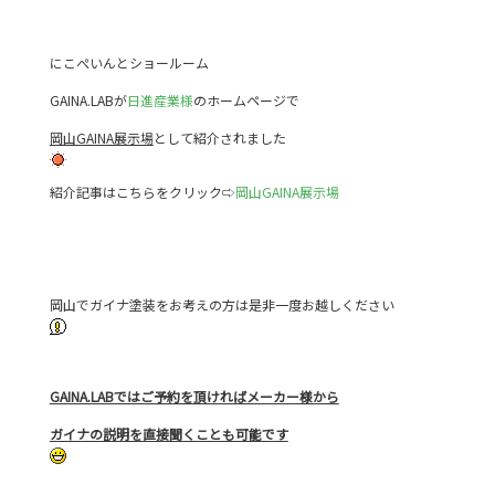
c
itt
e
e
er
にこぺいんとショールーム
b
GAINA.LABが
o
日進産業様
のホームページで
o
岡山GAINA展示場
として紹介されました
k
紹介記事はこちらをクリック⇨
岡山GAINA展示場
岡山でガイナ塗装をお考えの方は是非一度お越しください
GAINA.LABではご予約を頂ければメーカー様から
ガイナの説明を直接聞くことも可能です