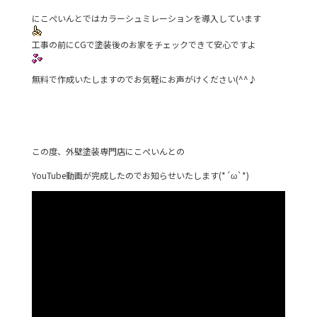
にこぺいんとではカラーシュミレーションを導入しています
工事の前にCGで塗装後のお家をチェックできて安心ですよ
無料で作成いたしますのでお気軽にお声がけください(^^♪
この度、外壁塗装専門店にこぺいんとの
YouTube動画が完成したのでお知らせいたします(*´ω`*)