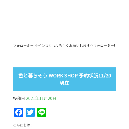
フォローミー!⇧インスタもよろしくお願いします⇧フォローミー!
色と暮らそう WORK SHOP 予約状況11/20
現在
投稿日
2021年11月20日
F
T
Li
a
w
n
こんにちは！