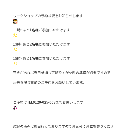
c
itt
e
e
er
ワークショップの予約状況をお知らせします
b
o
11時~あと
1名様
ご参加いただけます
o
13時~あと
k
2名様
ご参加いただけます
15時~あと
1名様
ご参加いただけます
空きがあれば当日参加も可能ですが材料の準備が必要ですので
出来る限り事前のご予約をお願いしています。
ご予約は
TEL0120-025-008
までお願いします
雑貨の販売は終日行っておりますのでお気軽にお立ち寄りくださ