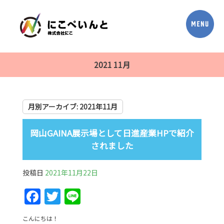
2021 11月
月別アーカイブ:
2021年11月
岡山GAINA展示場として日進産業HPで紹介
されました
投稿日
2021年11月22日
F
T
Li
a
w
n
こんにちは！