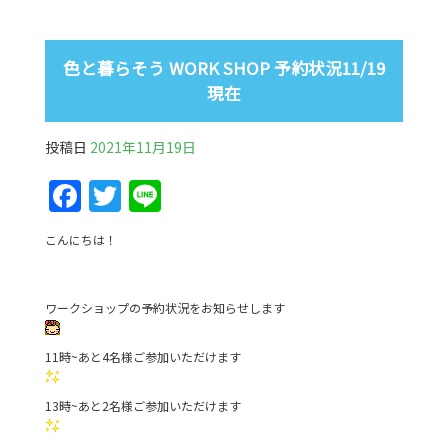
色と暮らそう WORK SHOP 予約状況11/19
現在
投稿日
2021年11月19日
F
T
Li
a
w
n
こんにちは！
c
itt
e
e
er
ワークショップの予約状況をお知らせします
b
o
11時~あと4名様ご参加いただけます
o
13時~あと2名様ご参加いただけます
k