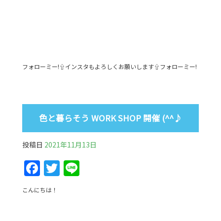
フォローミー!⇧インスタもよろしくお願いします⇧フォローミー!
色と暮らそう WORK SHOP 開催 (^^♪
投稿日
2021年11月13日
F
T
Li
a
w
n
こんにちは！
c
itt
e
e
er