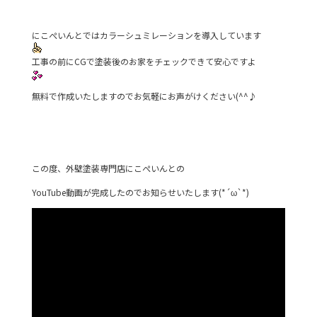
にこぺいんとではカラーシュミレーションを導入しています
工事の前にCGで塗装後のお家をチェックできて安心ですよ
無料で作成いたしますのでお気軽にお声がけください(^^♪
この度、外壁塗装専門店にこぺいんとの
YouTube動画が完成したのでお知らせいたします(*´ω`*)