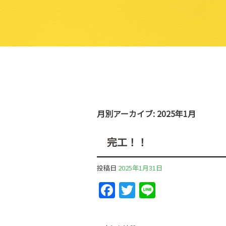
月別アーカイブ:
2025年1月
完工！！
投稿日
2025年1月31日
F
T
Li
a
w
n
c
itt
e