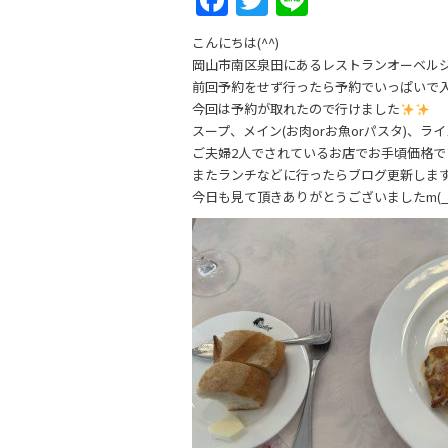
F
T
Li
a
w
n
こんにちは(^^)
c
itt
e
岡山市南区泉田にあるレストランオーベル
e
er
前回予約をせず行ったら予約でいっぱいで
今回は予約が取れたので行けました
b
スープ、メイン(お肉orお魚orパスタ)、ライ
o
ご夫婦2人でされているお店でお手頃価格
またランチなどに行ったらブログ更新しま
o
今日も見て頂きありがとうございましたm(__
k