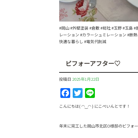
#岡山 #外壁塗装 #倉敷 #総社 #玉野 #玉
レーション #カラーシュミレーション #断熱 
快適な暮らし #電気代削減
ビフォーアフター♡
投稿日
2025年1月22日
F
T
Li
a
w
n
こんにちは( ◠‿◠ ) にこぺいんとです！
c
itt
e
e
er
年末に完工した岡山市北区O様邸のビフォ
b