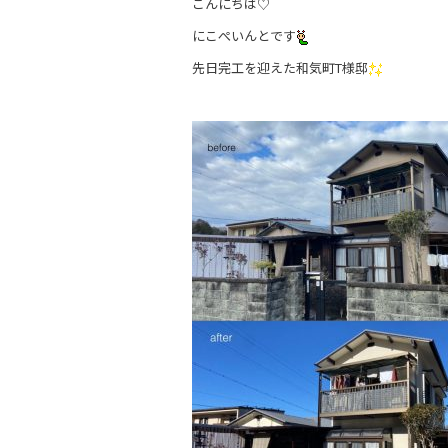
こんにちは♡
e
er
にこぺいんとです
b
先日完工を迎えた和気町T様邸
o
o
k