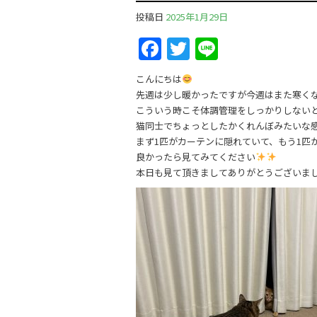
投稿日
2025年1月29日
F
T
Li
a
w
n
こんにちは
c
itt
e
先週は少し暖かったですが今週はまた寒く
e
er
こういう時こそ体調管理をしっかりしない
猫同士でちょっとしたかくれんぼみたいな
b
まず1匹がカーテンに隠れていて、もう1匹
o
良かったら見てみてください
本日も見て頂きましてありがとうございました
o
k