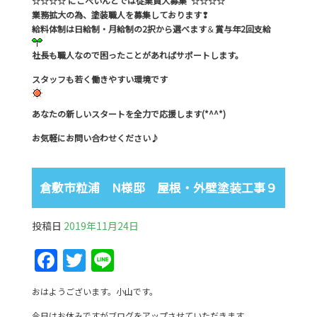
☆☆☆☆ にこぺいんとでは従業員大募集 ☆☆☆☆
業務拡大の為、塗装職人を募集しております❢
給料体制は日給制・月給制の2択から選べます
＆
賞与年2回支給
社長も職人なので困ったことがあればサポートします。
スタッフも若く働きやすい環境です
あなたの新しいスタートを全力で応援します(*^^*)
お気軽にお問い合わせください♪
倉敷市粒浦 N様邸 屋根・外壁塗装工事９
投稿日
2019年11月24日
F
T
Li
a
w
n
おはようございます。小山です。
c
itt
e
今日はお休みですがブログをアップさせていただきます。