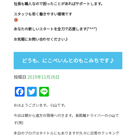
社長も職人なので困ったことがあればサポートします。
スタッフも若く働きやすい環境です
あなたの新しいスタートを全力で応援します(*^^*)
お気軽にお問い合わせください♪
どうも、にこぺいんとのもこみちです♪
投稿日
2019年11月26日
F
T
Li
a
w
n
おはようございます。小山です。
c
itt
e
今日は朝から遠方の現場へ行きます。長距離ドライバーの小山で
e
er
す(笑)
b
本日のブログはタイトルにもありますが久々に日常のクッキング