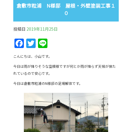
倉敷市粒浦 N様邸 屋根・外壁塗装工事１
０
投稿日
2019年11月25日
F
T
Li
a
w
n
こんにちは、小山です。
c
itt
e
今日は雨が降りそうな空模様ですが何とか雨が降らず天候が保た
e
er
れているので安心です。
b
今日は倉敷市粒浦のN様邸の足場解体です。
o
o
k