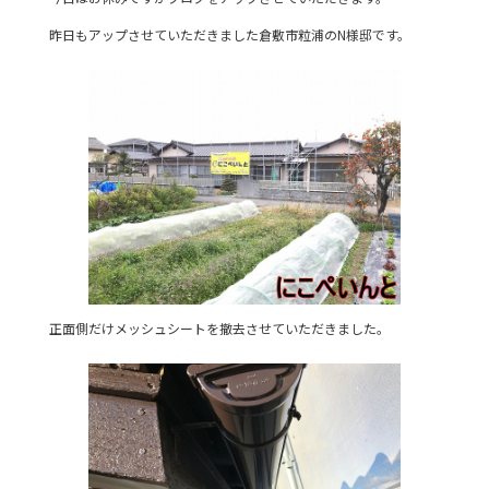
e
er
昨日もアップさせていただきました倉敷市粒浦のN様邸です。
b
o
o
k
正面側だけメッシュシートを撤去させていただきました。