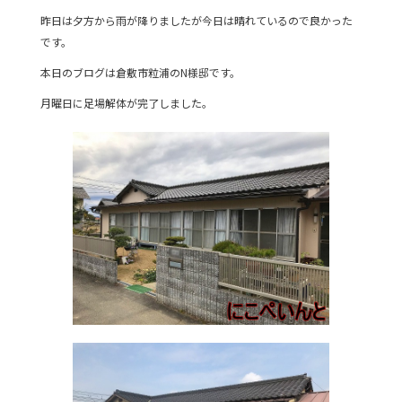
c
itt
e
昨日は夕方から雨が降りましたが今日は晴れているので良かった
e
er
です。
b
本日のブログは倉敷市粒浦のN様邸です。
o
月曜日に足場解体が完了しました。
o
k