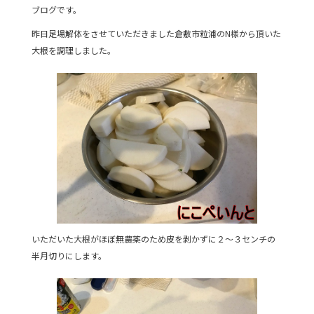
o
ブログです。
o
昨日足場解体をさせていただきました倉敷市粒浦のN様から頂いた
k
大根を調理しました。
いただいた大根がほぼ無農薬のため皮を剥かずに２～３センチの
半月切りにします。