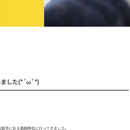
した(*´ω`*)
真庭市にある髙岡神社に行ってきました。