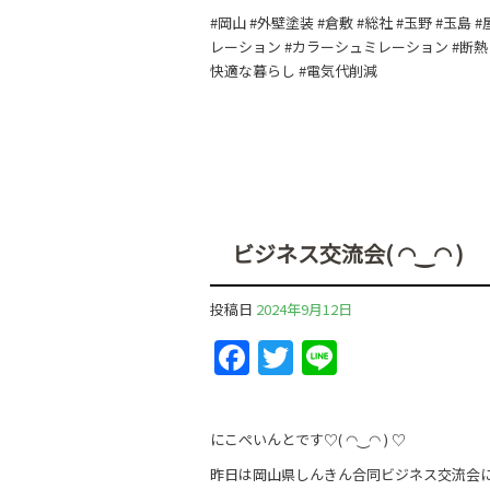
#岡山 #外壁塗装 #倉敷 #総社 #玉野 #玉
レーション #カラーシュミレーション #断熱 
快適な暮らし #電気代削減
ビジネス交流会( ◠‿◠ )
投稿日
2024年9月12日
F
T
Li
a
w
n
c
itt
e
にこぺいんとです♡( ◠‿◠ ) ♡
e
er
昨日は岡山県しんきん合同ビジネス交流会