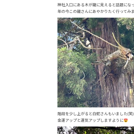
e
er
神社入口にある木が龍に見えると話題にな
年の今この龍さんにあやかりたく行ってみま
b
o
o
k
階段を少し上がると白蛇さんもいました(笑)
金運アップと運気アップしますように