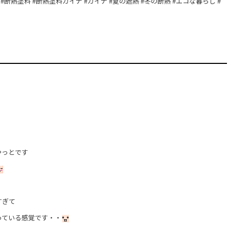
#断熱塗料 #断熱塗料ガイナ #ガイナ #夏の遮熱 #冬の断熱 #エコな暮らし #
！
やっとです
すぎて
っている感覚です・・