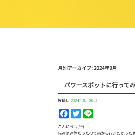
月別アーカイブ:
2024年9月
パワースポットに行ってみま
投稿日
2024年9月26日
F
T
Li
a
w
n
こんにちは(^^)
c
itt
e
先週は連休だったので前から行きたかった