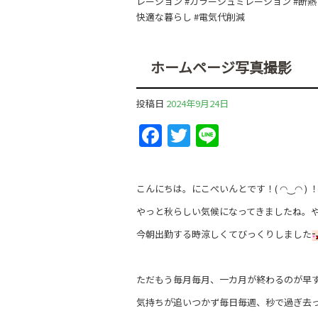
レーション #カラーシュミレーション #断熱 
快適な暮らし #電気代削減
ホームページ写真撮影
投稿日
2024年9月24日
F
T
Li
a
w
n
c
itt
e
こんにちは。にこぺいんとです！( ◠‿◠ ) 
e
er
やっと秋らしい気候になってきましたね。
b
今朝出勤する時涼しくてびっくりしました
o
o
ただもう毎月毎月、一カ月が終わるのが早
k
気持ちが追いつかず毎日毎週、秒で過ぎ去