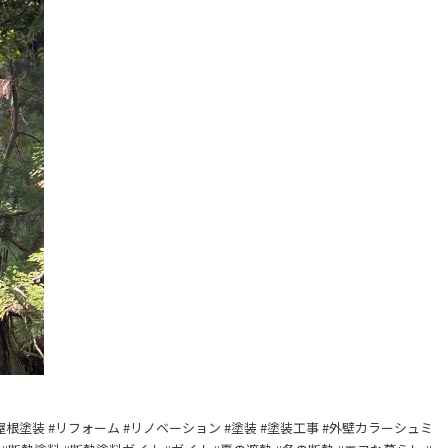
島 #屋根塗装 #リフォーム #リノベーション #塗装 #塗装工事 #外壁カラーシュミ