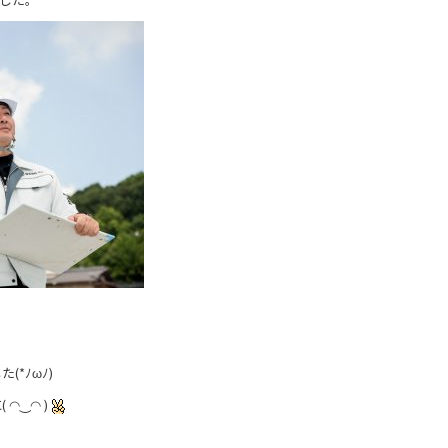
*ﾉωﾉ)
◠‿◠ )