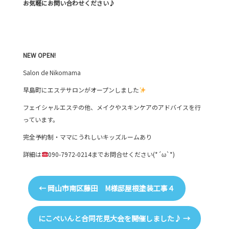
お気軽にお問い合わせください♪
NEW
OPEN!
Salon de Nikomama
早島町にエステサロンがオープンしました
フェイシャルエステの他、メイクやスキンケアのアドバイスを行
っています。
完全予約制・ママにうれしいキッズルームあり
詳細は
090-7972-0214までお問合せください(*´ω`*)
←
岡山市南区藤田 M様邸屋根塗装工事４
にこぺいんと合同花見大会を開催しました♪
→