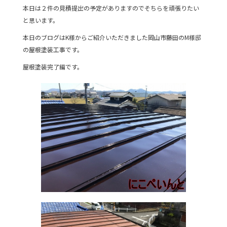
本日は２件の見積提出の予定がありますのでそちらを頑張りたい
b
と思います。
o
本日のブログはK様からご紹介いただきました岡山市藤田のM様邸
o
の屋根塗装工事です。
k
屋根塗装完了編です。