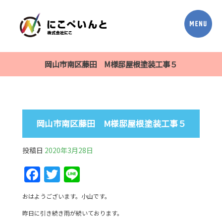
岡山市南区藤田 M様邸屋根塗装工事５
岡山市南区藤田 M様邸屋根塗装工事５
投稿日
2020年3月28日
F
T
Li
a
w
n
おはようございます。小山です。
c
itt
e
昨日に引き続き雨が続いております。
e
er