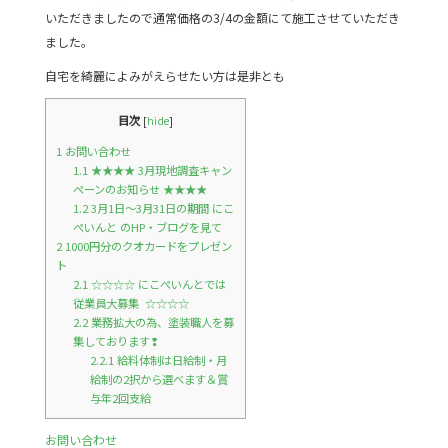
いただきましたので通常価格の3/4の金額にて施工させていただき
ました。
自宅を綺麗によみがえらせたい方は是非とも
目次
[
hide
]
1
お問い合わせ
1.1
★★★★ 3月現地調査キャン
ペーンのお知らせ ★★★★
1.2
3月1日～3月31日の期間 にこ
ぺいんと のHP・ブログを見て
2
1000円分のクオカードをプレゼン
ト
2.1
☆☆☆☆ にこぺいんとでは
従業員大募集 ☆☆☆☆
2.2
業務拡大の為、塗装職人を募
集しております❢
2.2.1
給料体制は日給制・月
給制の2択から選べます＆賞
与年2回支給
お問い合わせ