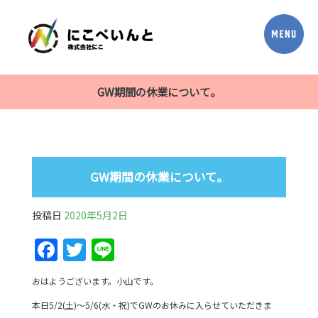
GW期間の休業について。
GW期間の休業について。
投稿日
2020年5月2日
F
T
Li
a
w
n
おはようございます。小山です。
c
itt
e
本日5/2(土)～5/6(水・祝)でGWのお休みに入らせていただきま
e
er