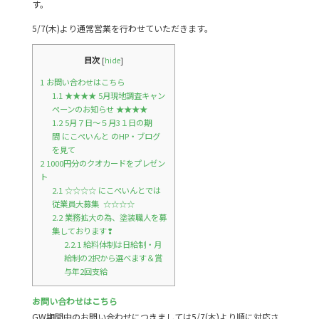
す。
b
5/7(木)より通常営業を行わせていただきます。
o
o
目次
[
hide
]
k
1
お問い合わせはこちら
1.1
★★★★ 5月現地調査キャン
ペーンのお知らせ ★★★★
1.2
5月７日～５月3１日の期
間 にこぺいんと のHP・ブログ
を見て
2
1000円分のクオカードをプレゼン
ト
2.1
☆☆☆☆ にこぺいんとでは
従業員大募集 ☆☆☆☆
2.2
業務拡大の為、塗装職人を募
集しております❢
2.2.1
給料体制は日給制・月
給制の2択から選べます＆賞
与年2回支給
お問い合わせはこちら
GW期間中のお問い合わせにつきましては5/7(木)より順に対応さ