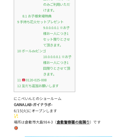
のみご利用いただ
けます。
8.1
お子様来場特典
9
手持ち花火セットプレゼント
9.0.0.0.0.1
※お子
様お一人につき1
セット限りとさせ
て頂きます。
10
ボールdeビンゴ
10.0.0.0.0.1
※お子
様お一人につき1
回限りとさせて頂
きます。
11
0120-025-008
12
友だち追加お願いします
にこぺいんとのショールーム
GAINA.LAB-ガイナラボ-
6/15(火)にオープンします
場所は倉敷市大島984-3（
倉敷警察署の南隣り
）です