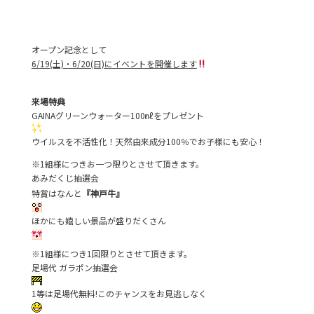
オープン記念として
6/19(土)・6/20(日)にイベントを開催します
来場特典
GAINAグリーンウォーター100㎖をプレゼント
ウイルスを不活性化！天然由来成分100％でお子様にも安心！
※1組様につきお一つ限りとさせて頂きます。
あみだくじ抽選会
特賞はなんと
『神戸牛』
ほかにも嬉しい景品が盛りだくさん
※1組様につき1回限りとさせて頂きます。
足場代 ガラポン抽選会
1等は足場代無料!このチャンスをお見逃しなく