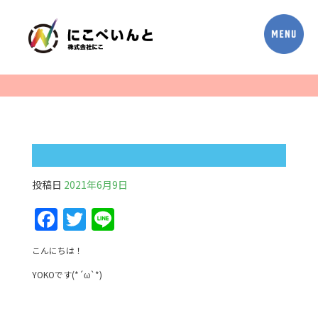
投稿日
2021年6月9日
F
T
Li
a
w
n
こんにちは！
c
itt
e
YOKOです(*´ω`*)
e
er
b