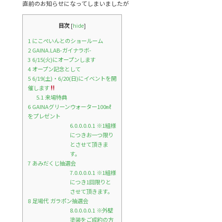
直前のお知らせになってしまいましたが
o
o
目次
[
hide
]
k
1
にこぺいんとのショールーム
2
GAINA.LAB-ガイナラボ-
3
6/15(火)にオープンします
4
オープン記念として
5
6/19(土)・6/20(日)にイベントを開
催します
5.1
来場特典
6
GAINAグリーンウォーター100㎖
をプレゼント
6.0.0.0.0.1
※1組様
につきお一つ限り
とさせて頂きま
す。
7
あみだくじ抽選会
7.0.0.0.0.1
※1組様
につき1回限りと
させて頂きます。
8
足場代 ガラポン抽選会
8.0.0.0.0.1
※外壁
塗装をご成約の方