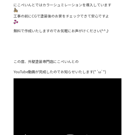
にこぺいんとではカラーシュミレーションを導入しています
工事の前にCGで塗装後のお家をチェックできて安心ですよ
無料で作成いたしますのでお気軽にお声がけください(^^♪
この度、外壁塗装専門店にこぺいんとの
YouTube動画が完成したのでお知らせいたします(*´ω`*)