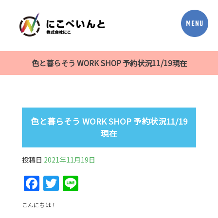
色と暮らそう WORK SHOP 予約状況11/19現在
色と暮らそう WORK SHOP 予約状況11/19
現在
投稿日
2021年11月19日
F
T
Li
a
w
n
こんにちは！
c
itt
e