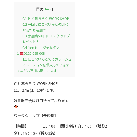
目次
[
hide
]
0.1
色と暮らそう WORK SHOP
0.2
今回はにこぺいんとのLINE
お友だち追加で
0.3
参加費500円OFFチケットプ
レゼント！
0.4
jam tun -ジャムタン-
1
0120-025-008
1.1
にこぺいんとではカラーシュ
ミレーションを導入しています
2
友だち追加お願いします
色と暮らそう WORK SHOP
11月27日(土) 10時~17時
雑貨販売会は終日行っております
ワークショップ【予約制】
【時間】 11：00~
（残り4名
）
/13：00~
（残り2
名）
/15：00~
（残り1名）