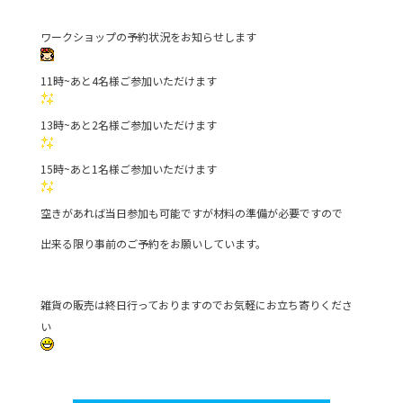
e
er
ワークショップの予約状況をお知らせします
b
o
11時~あと4名様ご参加いただけます
o
13時~あと2名様ご参加いただけます
k
15時~あと1名様ご参加いただけます
空きがあれば当日参加も可能ですが材料の準備が必要ですので
出来る限り事前のご予約をお願いしています。
雑貨の販売は終日行っておりますのでお気軽にお立ち寄りくださ
い