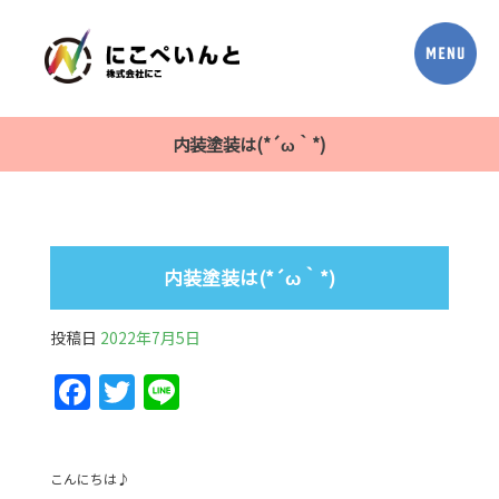
内装塗装は(*´ω｀*)
内装塗装は(*´ω｀*)
投稿日
2022年7月5日
F
T
Li
a
w
n
c
itt
e
こんにちは♪
e
er