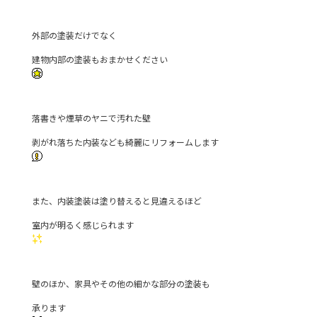
b
外部の塗装だけでなく
o
o
建物内部の塗装もおまかせください
k
落書きや煙草のヤニで汚れた壁
剥がれ落ちた内装なども綺麗にリフォームします
また、内装塗装は塗り替えると見違えるほど
室内が明るく感じられます
壁のほか、家具やその他の細かな部分の塗装も
承ります