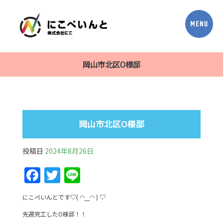
岡山市北区O様邸
岡山市北区O様邸
投稿日
2024年8月26日
F
T
Li
a
w
n
にこぺいんとです♡( ◠‿◠ ) ♡
c
itt
e
先週完工したO様邸！！
e
er