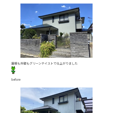
b
o
o
k
屋根も外壁もグリーンテイストで仕上がりました
before