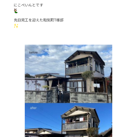
にこぺいんとです
b
o
先日完工を迎えた和気町T様邸
o
k