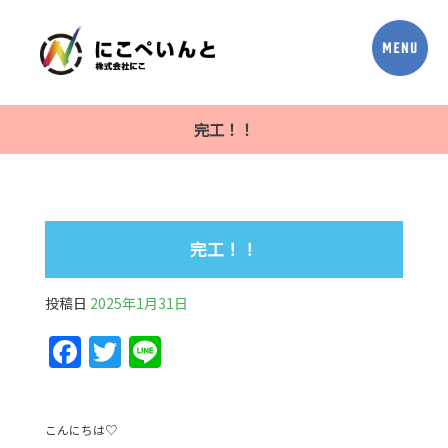
完工！！
完工！！
投稿日
2025年1月31日
F
T
Li
a
w
n
c
itt
e
こんにちは♡
e
er