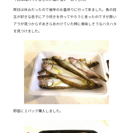
e
er
昨日は休みだったので彼岸のお墓参りに行って来ました。魚の目
b
玉が好きな息子にアラ炊きを作ってやろうと思ったのですが良い
o
アラが見つからずあきらめかけていた時に美味しそうなハタハタ
o
を見つけました。
k
即座に２パック購入しました。