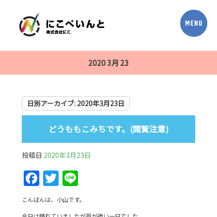
2020 3月 23
日別アーカイブ:
2020年3月23日
どうももこみちです。(閲覧注意)
投稿日
2020年3月23日
F
T
Li
a
w
n
こんばんは、小山です。
c
itt
e
今日は晴れていましたが風が強い一日でした。