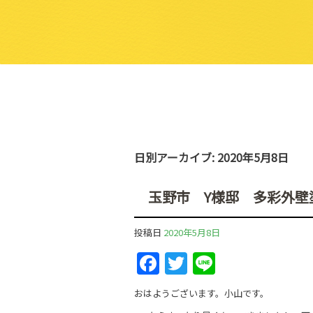
日別アーカイブ:
2020年5月8日
玉野市 Y様邸 多彩外壁
投稿日
2020年5月8日
F
T
Li
a
w
n
おはようございます。小山です。
c
itt
e