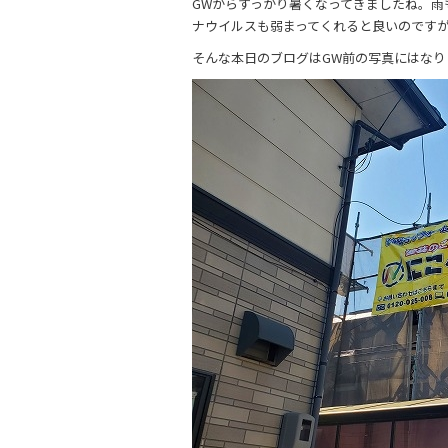
GWからすっかり暑くなってきましたね。
e
er
ナウイルスも弱まってくれると良いのです
b
そんな本日のブログはGW前の写真にはなり
o
o
k