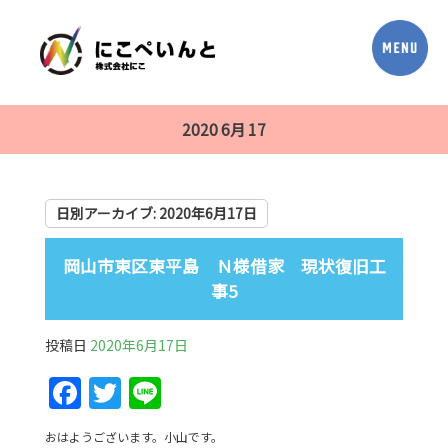
2020 6月 17
日別アーカイブ:
2020年6月17日
岡山市東区東平島 Ｎ様借家 現状復旧工
事5
投稿日
2020年6月17日
F
T
Li
a
w
n
おはようございます。小山です。