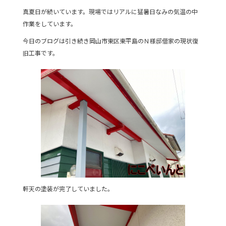
c
itt
e
真夏日が続いています。現場ではリアルに猛暑日なみの気温の中
e
er
作業をしています。
b
今日のブログは引き続き岡山市東区東平島のＮ様邸借家の現状復
o
旧工事です。
o
k
軒天の塗装が完了していました。