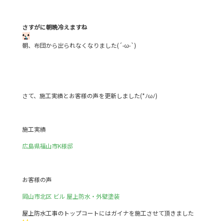
c
itt
e
e
er
さすがに朝晩冷えますね
b
o
朝、布団から出られなくなりました(´-ω-`)
o
k
さて、施工実績とお客様の声を更新しました(*ﾉωﾉ)
施工実績
広島県福山市K様邸
お客様の声
岡山市北区 ビル 屋上防水・外壁塗装
屋上防水工事のトップコートにはガイナを施工させて頂きました