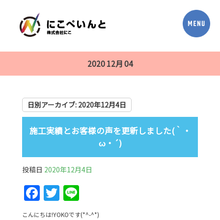
2020 12月 04
日別アーカイブ:
2020年12月4日
施工実績とお客様の声を更新しました(｀・
ω・´)
投稿日
2020年12月4日
F
T
Li
a
w
n
こんにちは!YOKOです(*^-^*)