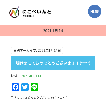
2021 1月 14
日別アーカイブ:
2021年1月14日
明けましておめでとうございます！(*^^*)
投稿日
2021年1月14日
F
T
Li
a
w
n
明けましておめでとうございます(｀・ω・´)
c
itt
e