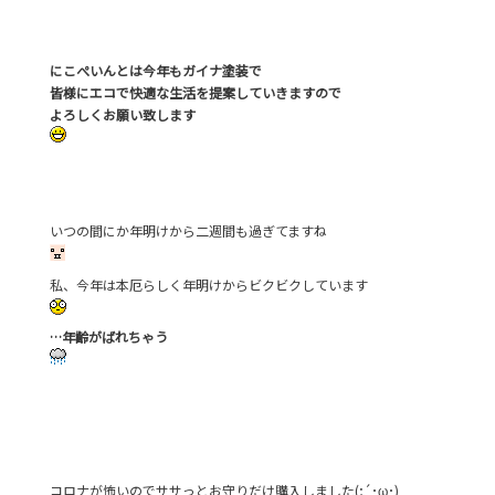
e
er
b
にこぺいんとは今年もガイナ塗装で
o
皆様にエコで快適な生活を提案していきますので
o
よろしくお願い致します
k
いつの間にか年明けから二週間も過ぎてますね
私、今年は本厄らしく年明けからビクビクしています
…年齢がばれちゃう
コロナが怖いのでササっとお守りだけ購入しました(;´･ω･)