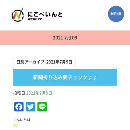
2021 7月 09
日別アーカイブ:
2021年7月9日
新聞折り込み要チェック♪♪
投稿日
2021年7月9日
F
T
Li
a
w
n
こんにちは
c
itt
e