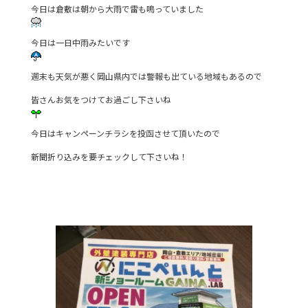
e
er
今日は倉敷は朝から大雨で雷も鳴っていました
b
今日は一日中雨みたいです
o
o
週末も天気が悪く岡山県内では警報も出ている地域もあるので
k
皆さんお気をつけてお過ごし下さいね
今日はキャンペーンチラシを投函させて頂いたので
新聞折り込みを要チェックして下さいね！