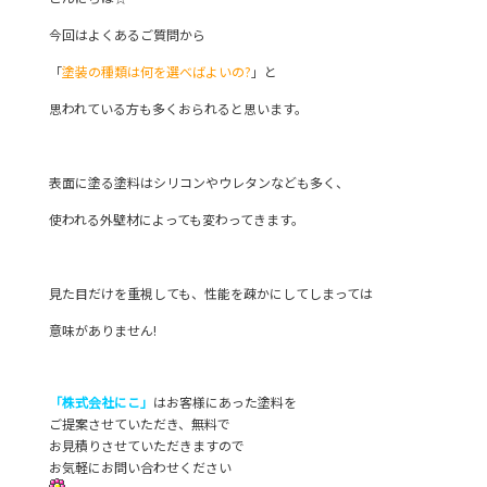
e
er
今回はよくあるご質問から
b
「
塗装の種類は何を選べばよいの?
o
」と
o
思われている方も多くおられると思います。
k
表面に塗る塗料はシリコンやウレタンなども多く、
使われる外壁材によっても変わってきます。
見た目だけを重視しても、性能を疎かにしてしまっては
意味がありません!
「株式会社にこ」
はお客様にあった塗料を
ご提案させていただき、無料で
お見積りさせていただきますので
お気軽にお問い合わせください