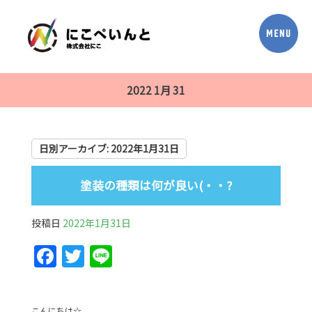
2022 1月 31
日別アーカイブ:
2022年1月31日
塗装の種類は何が良い(・・?
投稿日
2022年1月31日
F
T
Li
a
w
n
c
itt
e
こんにちは☆