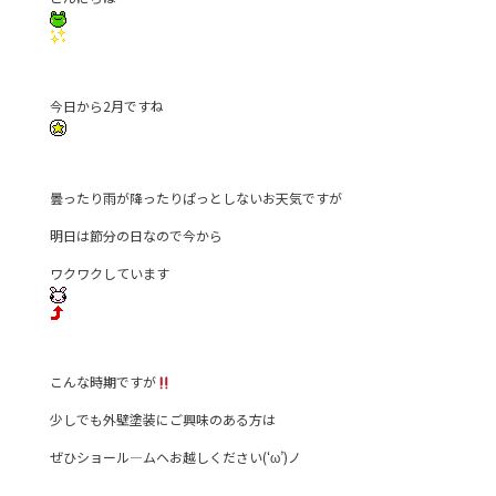
e
er
b
o
今日から2月ですね
o
k
曇ったり雨が降ったりぱっとしないお天気ですが
明日は節分の日なので今から
ワクワクしています
こんな時期ですが
少しでも外壁塗装にご興味のある方は
ぜひショール―ムヘお越しください(‘ω’)ノ