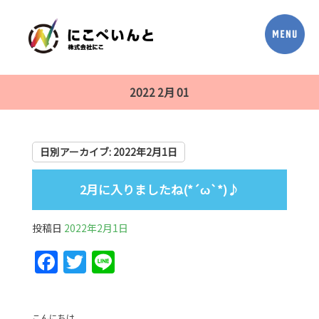
2022 2月 01
日別アーカイブ:
2022年2月1日
2月に入りましたね(*´ω`*)♪
投稿日
2022年2月1日
F
T
Li
a
w
n
c
itt
e
こんにちは