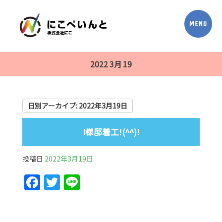
2022 3月 19
日別アーカイブ:
2022年3月19日
I様邸着工!(^^)!
投稿日
2022年3月19日
F
T
Li
a
w
n
c
itt
e