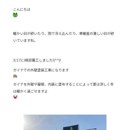
e
er
こんにちは
b
o
o
暖かい日が続いたり、雨で冷え込んだり、寒暖差の激しい日が続
k
いていますね。
3/17にI様邸着工しました!(^^)!
ガイナでの外壁塗装工事になります
ガイナを外壁や屋根、内装に塗布することによって夏は涼しく冬
は暖かく過ごせますよ