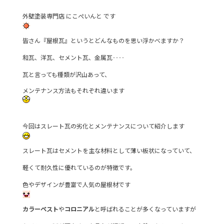
e
er
外壁塗装専門店 にこぺいんと です
b
o
皆さん『屋根瓦』というとどんなものを思い浮かべますか？
o
和瓦、洋瓦、セメント瓦、金属瓦‥‥
k
瓦と言っても種類が沢山あって、
メンテナンス方法もそれぞれ違います
今回はスレート瓦の劣化とメンテナンスについて紹介します
スレート瓦はセメントを主な材料として薄い板状になっていて、
軽くて耐久性に優れているのが特徴です。
色やデザインが豊富で人気の屋根材です
カラーベスト
や
コロニアル
と呼ばれることが多くなっていますが