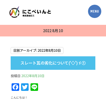
2022 8月 10
日別アーカイブ:
2022年8月10日
スレート瓦の劣化について(‘◇’)ゞ①
投稿日
2022年8月10日
F
T
Li
a
w
n
こんにちは！
c
itt
e