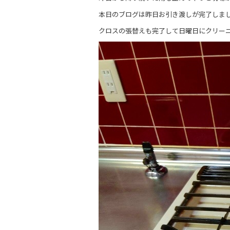
b
本日のブログは昨日お引き渡しが完了しま
o
クロスの張替えも完了して日曜日にクリー
o
k