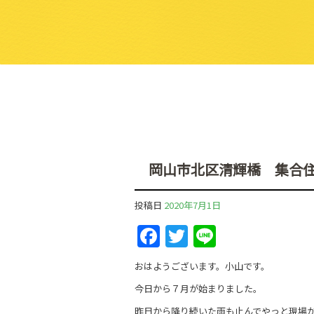
岡山市北区清輝橋 集合住
投稿日
2020年7月1日
F
T
Li
a
w
n
おはようございます。小山です。
c
itt
e
今日から７月が始まりました。
e
er
昨日から降り続いた雨も止んでやっと現場