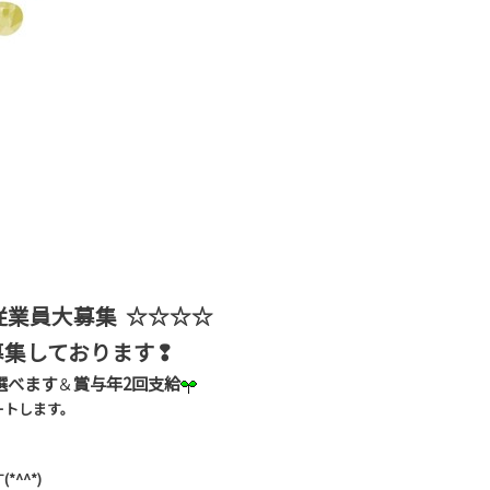
従業員大募集 ☆☆☆☆
募集しております❢
選べます
＆
賞与年2回支給
ートします。
^^*)