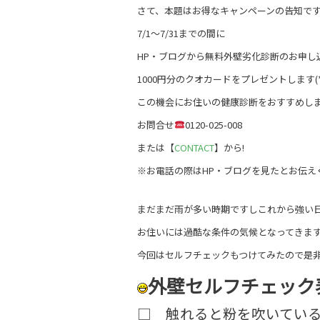
さて、本題はお得なキャンペーンの告知です!
7/1～7/31までの間に
HP・ブログから無料外壁劣化診断のお申し
1000円分のクオカードをプレゼントします(*^
この機会にお住いの健康診断をおすすめし
お問合せ
0120-025-008
または【
CONTACT
】から!
※お電話の際はHP・ブログを見たとお伝え
まだまだ雨が多い時期ですしこれから強い
お住いには過酷な条件の気候となってきま
今回はセルフチェックもつけてみたので是非
外壁セルフチェック
□ 触れると粉を吹いてい