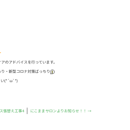
ケアのアドバイスを行っています。
あり・新型コロナ対策ばっちり
(*´ω`*)
ス張替え工事4
にこままサロンよりお知らせ！！
→