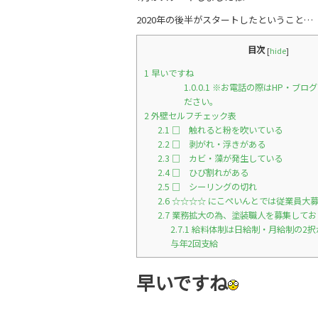
b
2020年の後半がスタートしたということ…
o
o
目次
[
hide
]
k
1
早いですね
1.0.0.1
※お電話の際はHP・ブロ
ださい。
2
外壁セルフチェック表
2.1
□ 触れると粉を吹いている
2.2
□ 剥がれ・浮きがある
2.3
□ カビ・藻が発生している
2.4
□ ひび割れがある
2.5
□ シーリングの切れ
2.6
☆☆☆☆ にこぺいんとでは従業員大募
2.7
業務拡大の為、塗装職人を募集してお
2.7.1
給料体制は日給制・月給制の2択
与年2回支給
早いですね