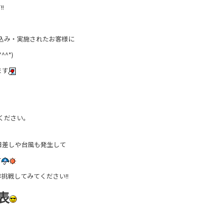
!
込み・実施されたお客様に
^*)
ます
ください。
日差しや台風も発生して
す
挑戦してみてください!!
表
る