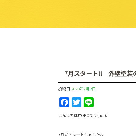
7月スタート!! 外壁塗
投稿日
2020年7月2日
F
T
Li
a
w
n
こんにちは!YOKOです(-ω-)/
c
itt
e
e
er
7月がスタートしましたね!