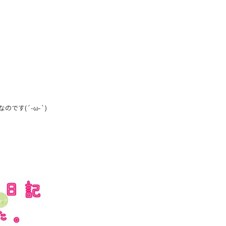
る
です(´-ω-`)