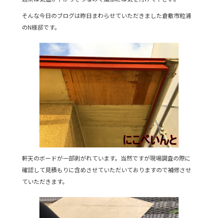
e
er
そんな今日のブログは昨日まわらせていただきました倉敷市粒浦
b
のN様邸です。
o
o
k
軒天のボードが一部剥がれています。当然ですが現場調査の際に
確認して見積もりに含めさせていただいておりますので補修させ
ていただきます。