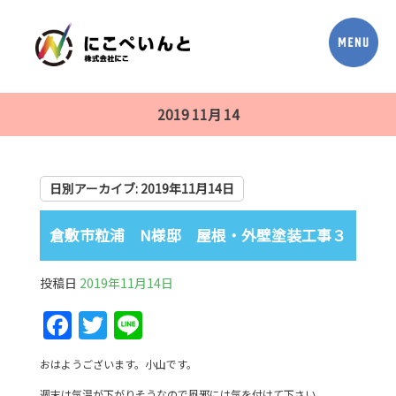
2019 11月 14
日別アーカイブ:
2019年11月14日
倉敷市粒浦 N様邸 屋根・外壁塗装工事３
投稿日
2019年11月14日
F
T
Li
a
w
n
おはようございます。小山です。
c
itt
e
週末は気温が下がりそうなので風邪には気を付けて下さい。