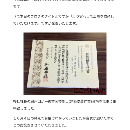
e
er
です。
b
さて本日のブログのタイトルですが『より安心して工事を依頼し
o
ていただけます』ですが発表いたします。
o
k
弊社社長の瀬戸口が一級塗装技能士(建築塗装作業)資格を無事に取
得致しました。
１０月４日の時点で合格はわかっていましたが賞状が届いたので
この度発表させていただきました。