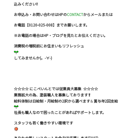
込みください!!
お申込み・お問い合わせはHPの
CONTACT
からメールまたは
お電話【0120-025-008】までお願いします。
※お電話の場合はHP・ブログを見たとお伝えください。
消費税の増税前にお住まいもリフレッシュ
してみませんか(。-∀-)
☆☆☆☆ にこぺいんとでは従業員大募集 ☆☆☆☆
業務拡大の為、塗装職人を募集しております❢
給料体制は日給制・月給制の2択から選べます
＆
賞与年2回支給
社長も職人なので困ったことがあればサポートします。
スタッフも若く働きやすい環境です
あなたの新しいスタートを全力で応援します(*^^*)