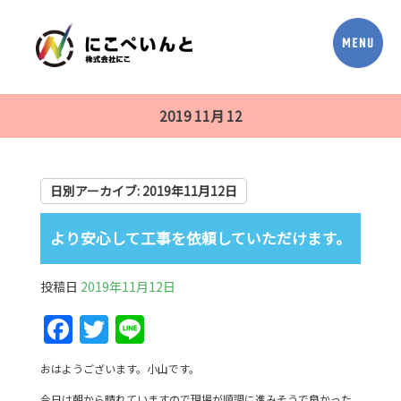
2019 11月 12
日別アーカイブ:
2019年11月12日
より安心して工事を依頼していただけます。
投稿日
2019年11月12日
F
T
Li
a
w
n
おはようございます。小山です。
c
itt
e
今日は朝から晴れていますので現場が順調に進みそうで良かった